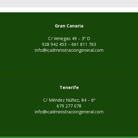
Gran Canaria
C/ Venegas 49 – 3º D
928 942 453 – 661 811 763
info@icadministraciongeneral.com
Tenerife
C/ Méndez Núñez, 84 – 6º
679 277 078
info@icadministraciongeneral.com