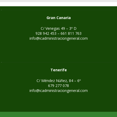
Gran Canaria
C/ Venegas 49 – 3º D
928 942 453 – 661 811 763
info@icadministraciongeneral.com
Tenerife
C/ Méndez Núñez, 84 – 6º
679 277 078
info@icadministraciongeneral.com