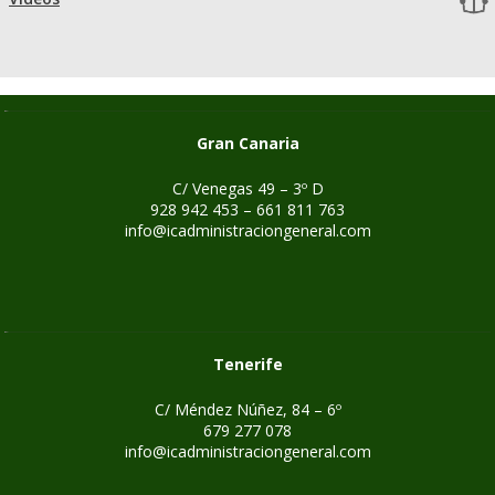
Gran Canaria
C/ Venegas 49 – 3º D
928 942 453 – 661 811 763
info@icadministraciongeneral.com
Tenerife
C/ Méndez Núñez, 84 – 6º
679 277 078
info@icadministraciongeneral.com