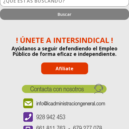
estás
buscando?
! ÚNETE A INTERSINDICAL !
Ayúdanos a seguir defendiendo el Empleo
Público de forma eficaz e independiente.
Afíliate