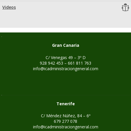
Videos
Gran Canaria
C/ Venegas 49 – 3º D
928 942 453 – 661 811 763
info@icadministraciongeneral.com
Tenerife
C/ Méndez Núñez, 84 – 6º
679 277 078
info@icadministraciongeneral.com