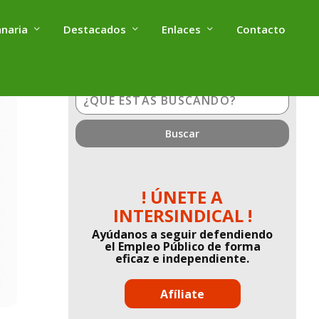
anaria
Destacados
Enlaces
Contacto
¿Qué
estás
buscando?
! ÚNETE A
INTERSINDICAL !
Ayúdanos a seguir defendiendo
el Empleo Público de forma
eficaz e independiente.
Afíliate