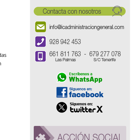
das
n