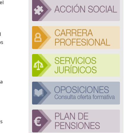
el
l
os
 a
as