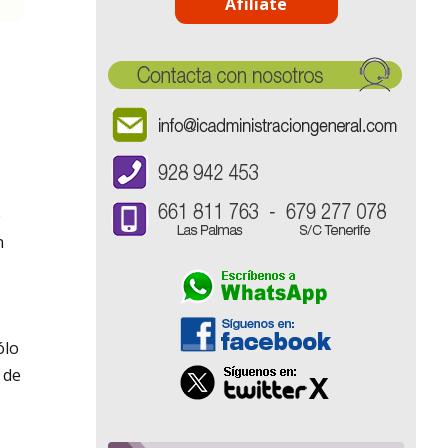
Afíliate
e
n
ólo
 de