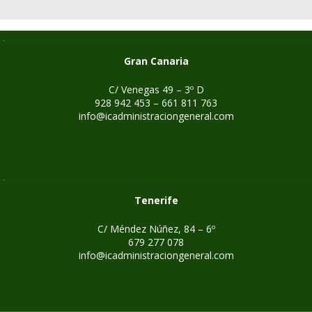
Gran Canaria
C/ Venegas 49 – 3º D
928 942 453 – 661 811 763
info@icadministraciongeneral.com
Tenerife
C/ Méndez Núñez, 84 – 6º
679 277 078
info@icadministraciongeneral.com