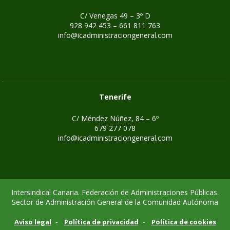
C/ Venegas 49 – 3º D
928 942 453 – 661 811 763
info@icadministraciongeneral.com
Tenerife
C/ Méndez Núñez, 84 – 6º
679 277 078
info@icadministraciongeneral.com
Intersindical Canaria. Federación de Administraciones Públicas.
Sector de Administración General de la Comunidad Autónoma
-
-
Aviso legal
Política de privacidad
Política de cookies