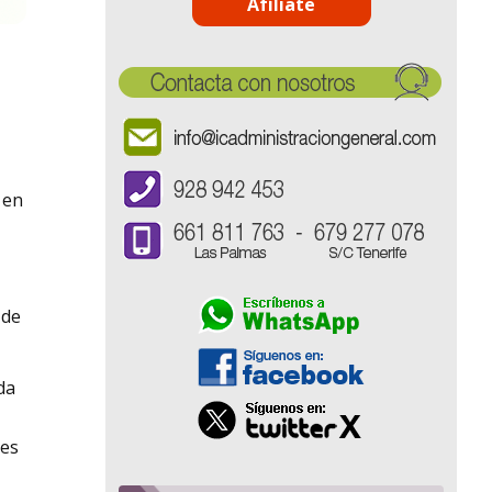
Afíliate
 en
 de
da
nes