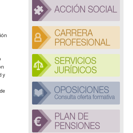
sión
o
ón
d y
 de