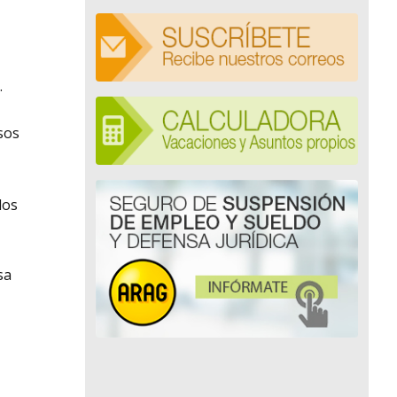
.
sos
los
sa