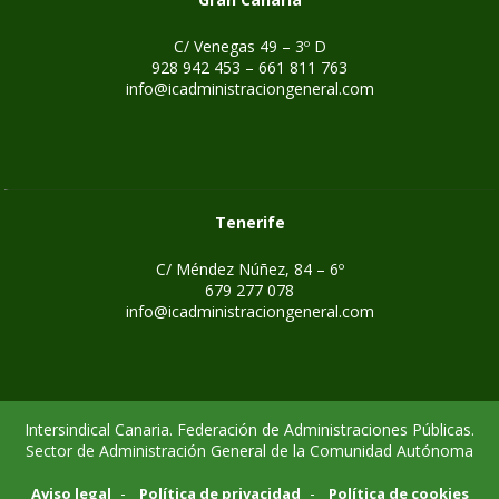
C/ Venegas 49 – 3º D
928 942 453 – 661 811 763
info@icadministraciongeneral.com
Tenerife
C/ Méndez Núñez, 84 – 6º
679 277 078
info@icadministraciongeneral.com
Intersindical Canaria. Federación de Administraciones Públicas.
Sector de Administración General de la Comunidad Autónoma
-
-
Aviso legal
Política de privacidad
Política de cookies