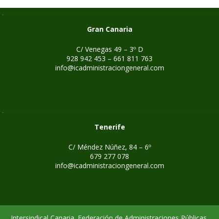
Gran Canaria
C/ Venegas 49 – 3º D
928 942 453 – 661 811 763
info@icadministraciongeneral.com
Tenerife
C/ Méndez Núñez, 84 – 6º
679 277 078
info@icadministraciongeneral.com
Intersindical Canaria. Federación de Administraciones Públicas.