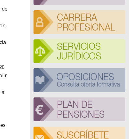
s de
or,
cia
020
lir
s
 a
tes