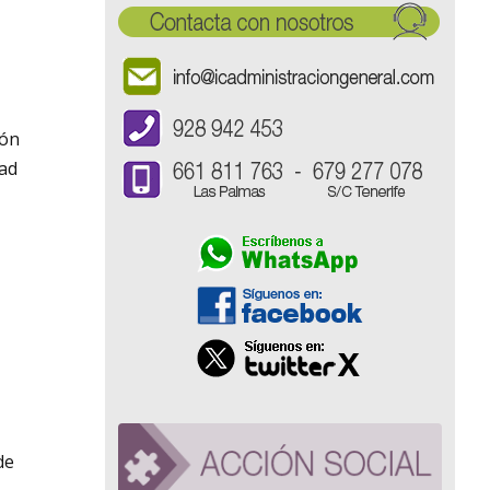
ión
dad
de