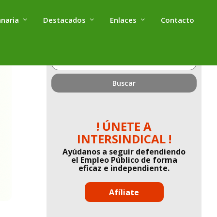
anaria
Destacados
Enlaces
Contacto
¿Qué
estás
buscando?
! ÚNETE A
INTERSINDICAL !
Ayúdanos a seguir defendiendo
el Empleo Público de forma
eficaz e independiente.
Afíliate