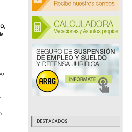
ZO,
de
vo
e
a.
DESTACADOS