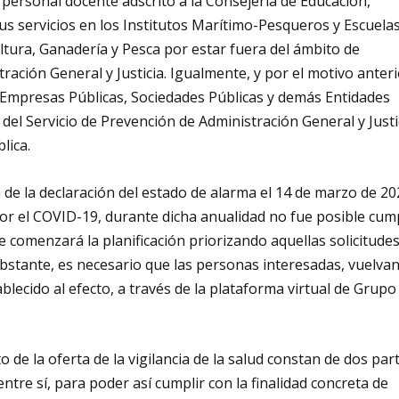
l personal docente adscrito a la Consejería de Educación,
us servicios en los Institutos Marítimo-Pesqueros y Escuela
ultura, Ganadería y Pesca por estar fuera del ámbito de
ración General y Justicia. Igualmente, y por el motivo anteri
e Empresas Públicas, Sociedades Públicas y demás Entidades
 del Servicio de Prevención de Administración General y Justi
lica.
n de la declaración del estado de alarma el 14 de marzo de 2
 por el COVID-19, durante dicha anualidad no fue posible cump
 se comenzará la planificación priorizando aquellas solicitude
stante, es necesario que las personas interesadas, vuelvan
ablecido al efecto, a través de la plataforma virtual de Grupo
de la oferta de la vigilancia de la salud constan de dos par
 entre sí, para poder así cumplir con la finalidad concreta de