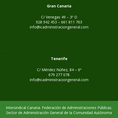
Gran Canaria
C/ Venegas 49 – 3º D
928 942 453 – 661 811 763
info@icadministraciongeneral.com
Tenerife
C/ Méndez Núñez, 84 – 6º
679 277 078
info@icadministraciongeneral.com
Intersindical Canaria. Federación de Administraciones Públicas.
Sector de Administración General de la Comunidad Autónoma