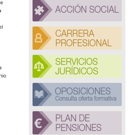
ue
a
el
a
nio