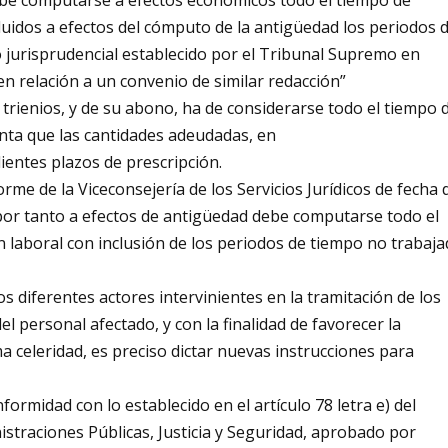
be computarse a efectos económicos todo el tiempo de
cluidos a efectos del cómputo de la antigüedad los periodos 
io jurisprudencial establecido por el Tribunal Supremo en
n relación a un convenio de similar redacción”
trienios, y de su abono, ha de considerarse todo el tiempo 
enta que las cantidades adeudadas, en
ientes plazos de prescripción.
rme de la Viceconsejería de los Servicios Jurídicos de fecha 
…por tanto a efectos de antigüedad debe computarse todo el
ón laboral con inclusión de los periodos de tiempo no trabaj
os diferentes actores intervinientes en la tramitación de los
 personal afectado, y con la finalidad de favorecer la
a celeridad, es preciso dictar nuevas instrucciones para
ormidad con lo establecido en el artículo 78 letra e) del
straciones Públicas, Justicia y Seguridad, aprobado por