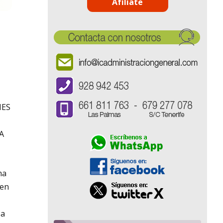
Afíliate
NES
A
ma
 en
 a