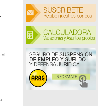
15
a
 el
ja