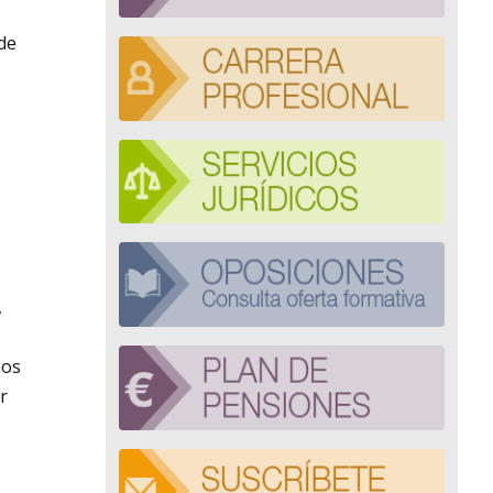
de
,
nos
r