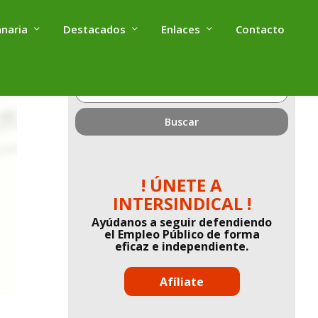
anaria
Destacados
Enlaces
Contacto
¿Qué
estás
buscando?
! ÚNETE A
INTERSINDICAL !
Ayúdanos a seguir defendiendo
el Empleo Público de forma
eficaz e independiente.
Afíliate