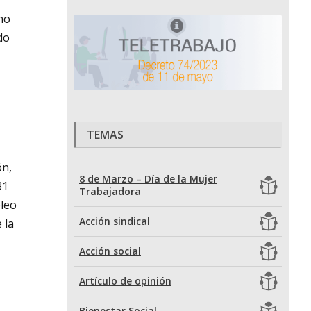
ano
do
TEMAS
ón,
8 de Marzo – Día de la Mujer
31
Trabajadora
pleo
Acción sindical
 la
Acción social
Artículo de opinión
Bienestar Social