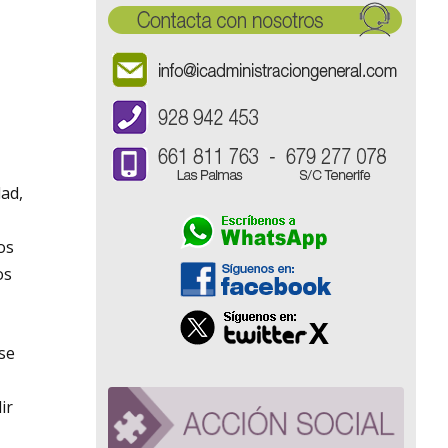
dad,
os
os
 se
ir