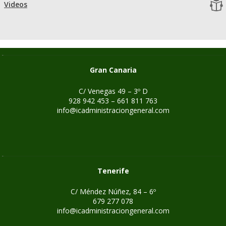
Videos
Gran Canaria
C/ Venegas 49 – 3º D
928 942 453 – 661 811 763
info@icadministraciongeneral.com
Tenerife
C/ Méndez Núñez, 84 – 6º
679 277 078
info@icadministraciongeneral.com