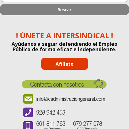
estás
buscando?
! ÚNETE A INTERSINDICAL !
Ayúdanos a seguir defendiendo el Empleo
Público de forma eficaz e independiente.
Afíliate