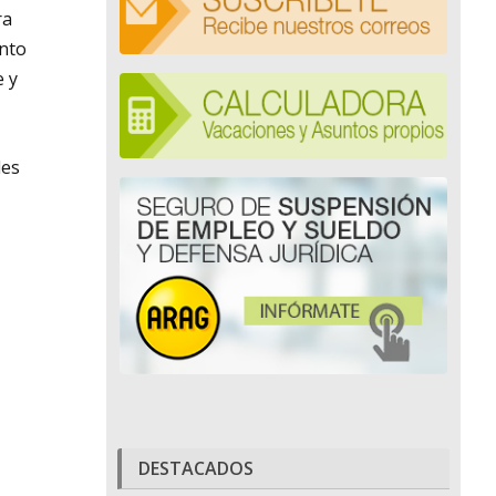
ra
ento
e y
les
DESTACADOS