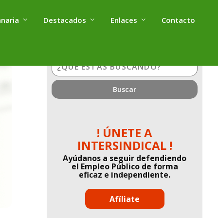
anaria
Destacados
Enlaces
Contacto
¿Qué
estás
buscando?
! ÚNETE A
INTERSINDICAL !
Ayúdanos a seguir defendiendo
el Empleo Público de forma
eficaz e independiente.
Afíliate