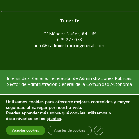
Tenerife
C/ Méndez Núñez, 84 – 6º
679 277 078
info@icadministraciongeneral.com
Intersindical Canaria. Federación de Administraciones Públicas.
Sector de Administración General de la Comunidad Autónoma
-
-
Aviso legal
Política de privacidad
Política de cookies
Utilizamos cookies para ofrecerte mejores contenidos y mayor
seguridad al navegar por nuestra web.
Puedes aprender más sobre qué cookies utilizamos o
desactivarlas en los
ajustes
.
CERRAR EL BANNE
Aceptar cookies
Ajustes de cookies