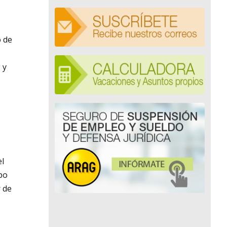
o de
 y
el
po
r de