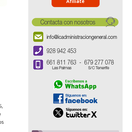
Afíliate
5,
e
os