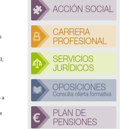
s
3,
o a
e