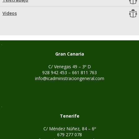
Videos
Gran Canaria
C/ Venegas 49 – 3º D
928 942 453 – 661 811 763
info@icadministraciongeneral.com
Tenerife
C/ Méndez Núñez, 84 – 6º
679 277 078