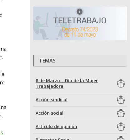
ad
ena
r,
TEMAS
 la
8 de Marzo – Día de la Mujer
re
Trabajadora
Acción sindical
ena
Acción social
r,
Artículo de opinión
os
Bienestar Social