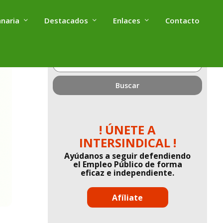
anaria
Destacados
Enlaces
Contacto
¿Qué
estás
buscando?
! ÚNETE A
INTERSINDICAL !
Ayúdanos a seguir defendiendo
el Empleo Público de forma
eficaz e independiente.
Afíliate