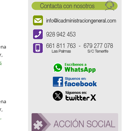
ena
r,
s
ena
r,
,