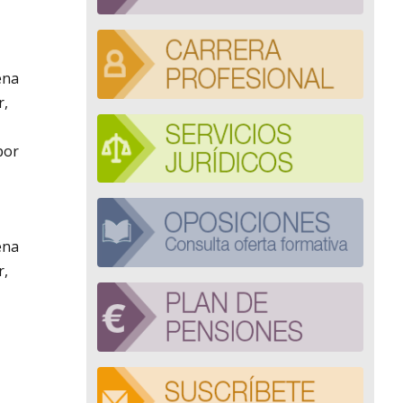
ena
r,
por
ena
r,