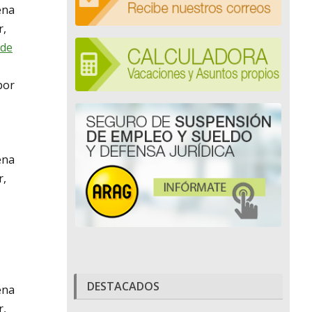
ena
r,
 de
por
ena
r,
DESTACADOS
ena
r,