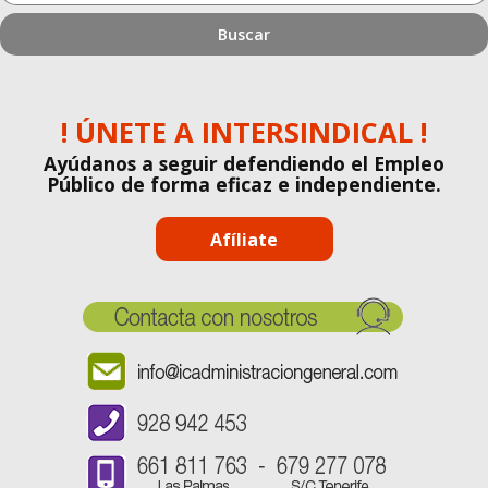
estás
buscando?
! ÚNETE A INTERSINDICAL !
Ayúdanos a seguir defendiendo el Empleo
Público de forma eficaz e independiente.
Afíliate