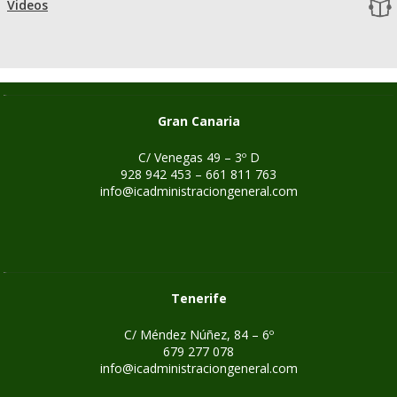
Videos
Gran Canaria
C/ Venegas 49 – 3º D
928 942 453 – 661 811 763
info@icadministraciongeneral.com
Tenerife
C/ Méndez Núñez, 84 – 6º
679 277 078
info@icadministraciongeneral.com