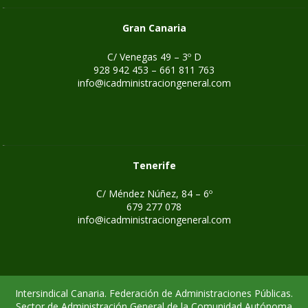
Gran Canaria
C/ Venegas 49 – 3º D
928 942 453 – 661 811 763
info@icadministraciongeneral.com
Tenerife
C/ Méndez Núñez, 84 – 6º
679 277 078
info@icadministraciongeneral.com
Intersindical Canaria. Federación de Administraciones Públicas.
Sector de Administración General de la Comunidad Autónoma