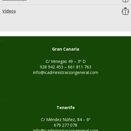
Videos
Gran Canaria
C/ Venegas 49 – 3º D
928 942 453 – 661 811 763
info@icadministraciongeneral.com
Tenerife
C/ Méndez Núñez, 84 – 6º
679 277 078
info@icadministraciongeneral.com