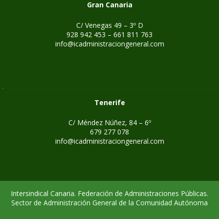
Gran Canaria
C/ Venegas 49 – 3º D
928 942 453 – 661 811 763
info@icadministraciongeneral.com
Tenerife
C/ Méndez Núñez, 84 – 6º
679 277 078
info@icadministraciongeneral.com
Intersindical Canaria. Federación de Administraciones Públicas.
Sector de Administración General de la Comunidad Autónoma