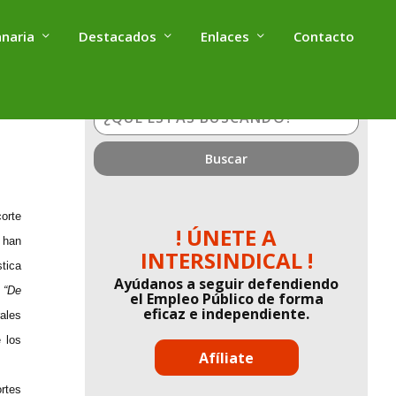
anaria
Destacados
Enlaces
Contacto
¿Qué
estás
buscando?
orte
! ÚNETE A
 han
INTERSINDICAL !
tica
Ayúdanos a seguir defendiendo
:
“
D
e
el Empleo Público de forma
eficaz e independiente.
rales
 los
Afíliate
rtes