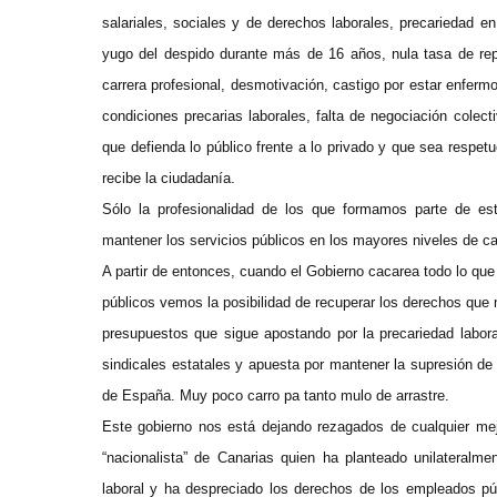
salariales, sociales y de derechos laborales, precariedad e
yugo del despido durante más de 16 años, nula tasa de repo
carrera profesional, desmotivación, castigo por estar enferm
condiciones precarias laborales, falta de negociación cole
que defienda lo público frente a lo privado y que sea respet
recibe la ciudadanía.
Sólo la profesionalidad de los que formamos parte de est
mantener los servicios públicos en los mayores niveles de ca
A partir de entonces, cuando el Gobierno cacarea todo lo que
públicos vemos la posibilidad de recuperar los derechos que 
presupuestos que sigue apostando por la precariedad labora
sindicales estatales y apuesta por mantener la supresión de 
de España. Muy poco carro pa tanto mulo de arrastre.
Este gobierno nos está dejando rezagados de cualquier mejo
“nacionalista” de Canarias quien ha planteado unilateralmen
laboral y ha despreciado los derechos de los empleados pú