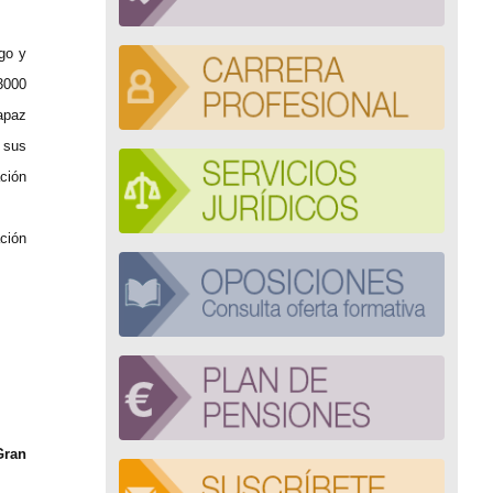
go y
3000
apaz
 sus
ción
ción
Gran