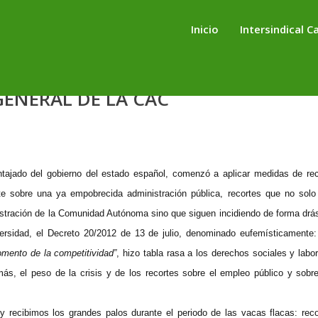
Inicio
Intersindical C
ENERAL DE LA CAC
ajado del gobierno del estado español, comenzó a aplicar medidas de rec
te sobre una ya empobrecida administración pública, recortes que no solo
stración de la Comunidad Autónoma sino que siguen incidiendo de forma drás
versidad, el Decreto 20/2012 de 13 de julio, denominado eufemísticamente
omento de la competitividad”
, hizo tabla rasa a los derechos sociales y labo
ás, el peso de la crisis y de los recortes sobre el empleo público y sobre
recibimos los grandes palos durante el periodo de las vacas flacas: reco