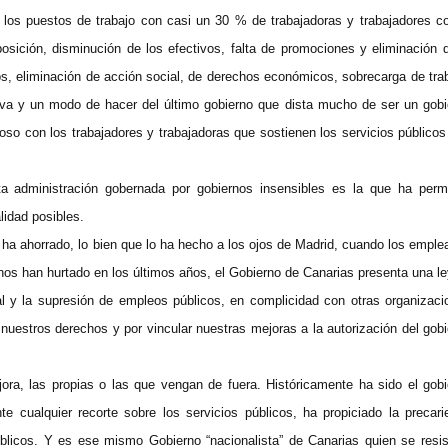
n los puestos de trabajo con casi un 30 % de trabajadoras y trabajadores co
sición, disminución de los efectivos, falta de promociones y eliminación d
os, eliminación de acción social, de derechos económicos, sobrecarga de tra
ctiva y un modo de hacer del último gobierno que dista mucho de ser un gobi
uoso con los trabajadores y trabajadoras que sostienen los servicios público
a administración gobernada por gobiernos insensibles es la que ha permi
lidad posibles.
 ha ahorrado, lo bien que lo ha hecho a los ojos de Madrid, cuando los empl
nos han hurtado en los últimos años, el Gobierno de Canarias presenta una l
l y la supresión de empleos públicos, en complicidad con otras organizaci
nuestros derechos y por vincular nuestras mejoras a la autorización del gob
ra, las propias o las que vengan de fuera. Históricamente ha sido el gobi
te cualquier recorte sobre los servicios públicos, ha propiciado la precari
blicos. Y es ese mismo Gobierno “nacionalista” de Canarias quien se resis