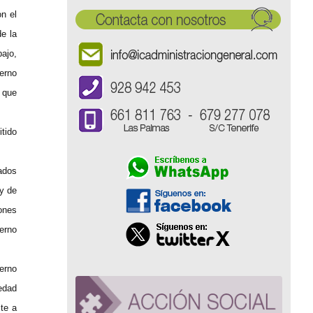
n el
e la
bajo,
erno
s que
tido
eados
ey de
ones
ierno
erno
edad
te a