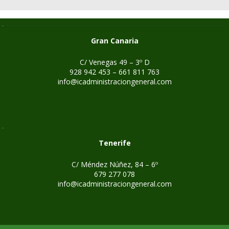
Gran Canaria
C/ Venegas 49 – 3º D
928 942 453 – 661 811 763
info@icadministraciongeneral.com
Tenerife
C/ Méndez Núñez, 84 – 6º
679 277 078
info@icadministraciongeneral.com