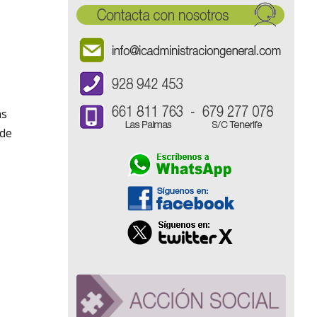
as
 de