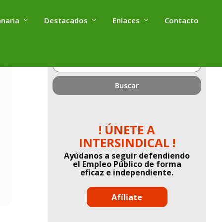
anaria
Destacados
Enlaces
Contacto
¿Qué
estás
buscando?
! ÚNETE A
INTERSINDICAL !
Ayúdanos a seguir defendiendo
el Empleo Público de forma
eficaz e independiente.
Afíliate