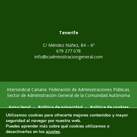
Tenerife
C/ Méndez Núñez, 84 – 6º
679 277 078
info@icadministraciongeneral.com
Intersindical Canaria. Federación de Administraciones Públicas.
Sector de Administración General de la Comunidad Autónoma
-
-
Aviso legal
Política de privacidad
Política de cookies
Utilizamos cookies para ofrecerte mejores contenidos y mayor
seguridad al navegar por nuestra web.
Puedes aprender más sobre qué cookies utilizamos o
desactivarlas en los
ajustes
.