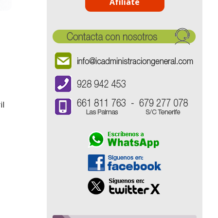
Afíliate
il