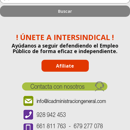
estás
buscando?
! ÚNETE A INTERSINDICAL !
Ayúdanos a seguir defendiendo el Empleo
Público de forma eficaz e independiente.
Afíliate