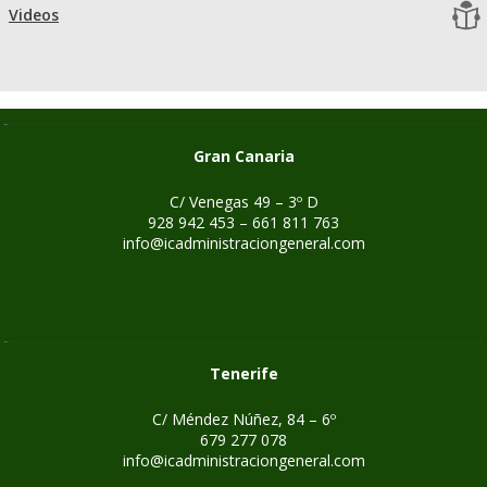
Videos
Gran Canaria
C/ Venegas 49 – 3º D
928 942 453 – 661 811 763
info@icadministraciongeneral.com
Tenerife
C/ Méndez Núñez, 84 – 6º
679 277 078
info@icadministraciongeneral.com