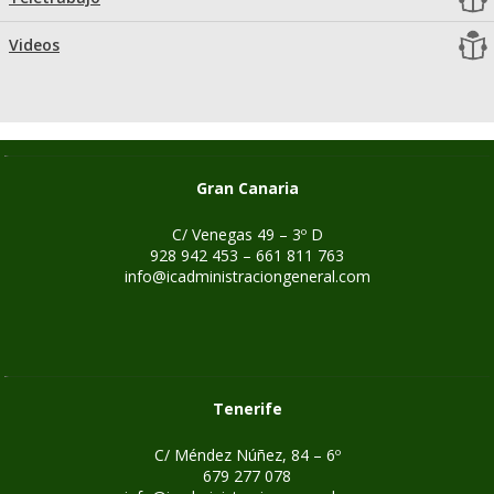
Videos
Gran Canaria
C/ Venegas 49 – 3º D
928 942 453 – 661 811 763
info@icadministraciongeneral.com
Tenerife
C/ Méndez Núñez, 84 – 6º
679 277 078