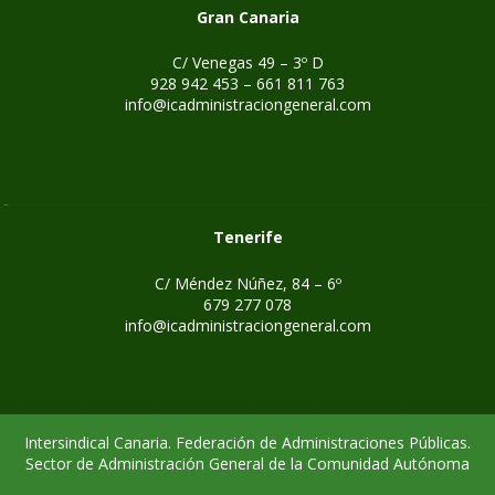
Gran Canaria
C/ Venegas 49 – 3º D
928 942 453 – 661 811 763
info@icadministraciongeneral.com
Tenerife
C/ Méndez Núñez, 84 – 6º
679 277 078
info@icadministraciongeneral.com
Intersindical Canaria. Federación de Administraciones Públicas.
Sector de Administración General de la Comunidad Autónoma