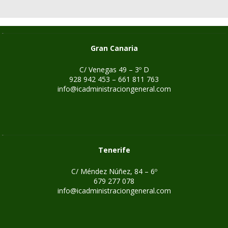
Gran Canaria
C/ Venegas 49 – 3º D
928 942 453 – 661 811 763
info@icadministraciongeneral.com
Tenerife
C/ Méndez Núñez, 84 – 6º
679 277 078
info@icadministraciongeneral.com