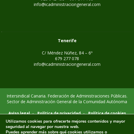
info@icadministraciongeneral.com
Tenerife
C/ Méndez Núñez, 84 – 6º
679 277 078
info@icadministraciongeneral.com
Intersindical Canaria. Federación de Administraciones Públicas.
Sector de Administración General de la Comunidad Autónoma
-
-
Aviso legal
Política de privacidad
Política de cookies
Utilizamos cookies para ofrecerte mejores contenidos y mayor
seguridad al navegar por nuestra web.
Puedes aprender más sobre qué cookies utilizamos o