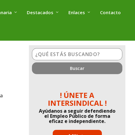
anaria
Destacados
Enlaces
Contacto
¿Qué
estás
buscando?
! ÚNETE A
 a
INTERSINDICAL !
Ayúdanos a seguir defendiendo
el Empleo Público de forma
eficaz e independiente.