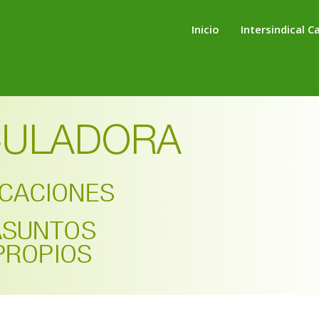
Inicio
Intersindical C