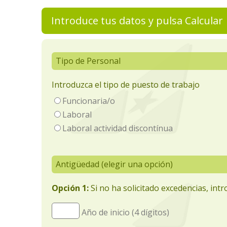
Introduce tus datos y pulsa Calcular
Tipo de Personal
Introduzca el tipo de puesto de trabajo
Funcionaria/o
Laboral
Laboral actividad discontínua
Antigüedad (elegir una opción)
Opción 1:
Si no ha solicitado excedencias, intr
Año de inicio (4 dígitos)