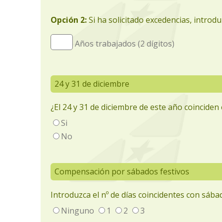
Opción 2:
Si ha solicitado excedencias, introd
Años trabajados (2 dígitos)
24 y 31 de diciembre
¿El 24 y 31 de diciembre de este año coincide
Si
No
Compensación por sábados festivos
Introduzca el nº de días coincidentes con sába
Ninguno
1
2
3