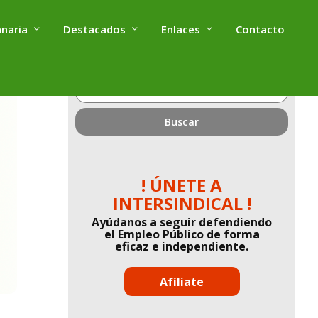
anaria
Destacados
Enlaces
Contacto
¿Qué
estás
buscando?
! ÚNETE A
INTERSINDICAL !
Ayúdanos a seguir defendiendo
el Empleo Público de forma
eficaz e independiente.
Afíliate