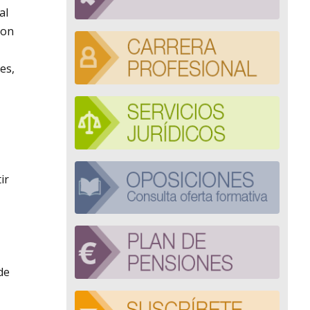
al
con
es,
ir
de