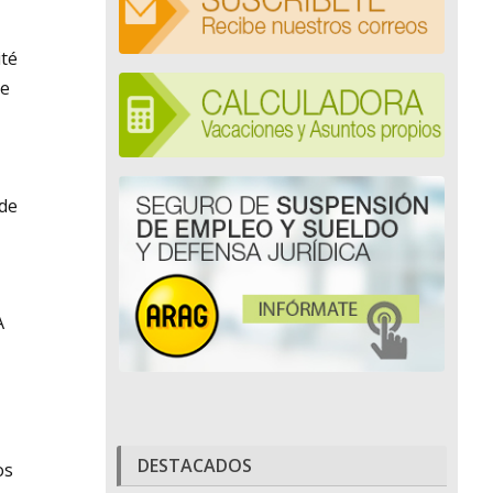
ité
de
 de
A
DESTACADOS
os