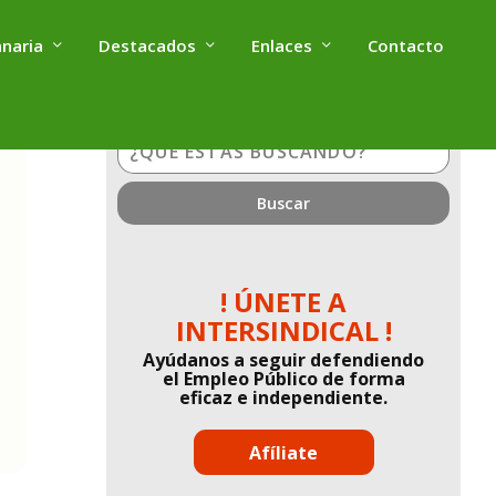
anaria
Destacados
Enlaces
Contacto
¿Qué
estás
buscando?
! ÚNETE A
INTERSINDICAL !
Ayúdanos a seguir defendiendo
el Empleo Público de forma
eficaz e independiente.
Afíliate