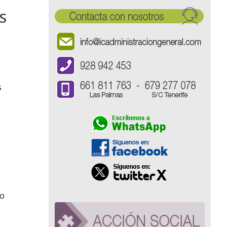
S
s
,
do