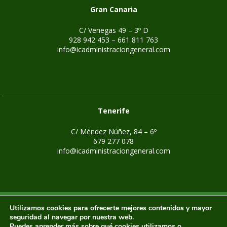
Gran Canaria
C/ Venegas 49 – 3º D
928 942 453 – 661 811 763
info@icadministraciongeneral.com
Tenerife
C/ Méndez Núñez, 84 – 6º
679 277 078
info@icadministraciongeneral.com
Intersindical Canaria. Federación de Administraciones Públicas.
Utilizamos cookies para ofrecerte mejores contenidos y mayor
Sector de Administración General de la Comunidad Autónoma
seguridad al navegar por nuestra web.
Puedes aprender más sobre qué cookies utilizamos o